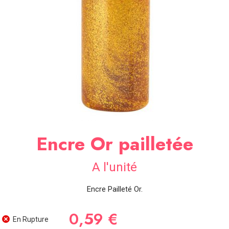
SOIRÉE
OCCASIONS
SPÉCIALES
DÉCO
TABLE
ET
SALLE
CONTACT
Encre Or pailletée
A l'unité
Encre Pailleté Or.
0,59 €
En Rupture