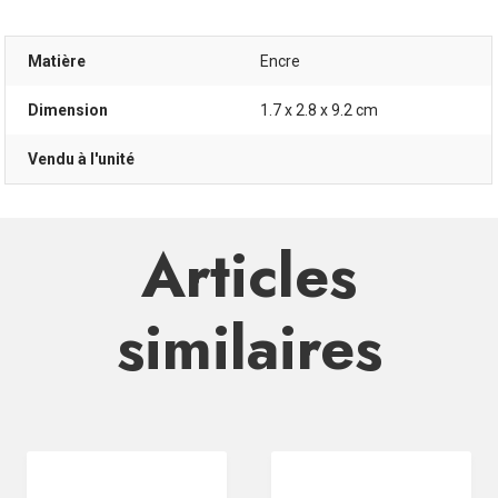
Matière
Encre
Dimension
1.7 x 2.8 x 9.2 cm
Vendu à l'unité
Articles
similaires