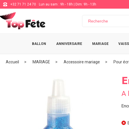
+32 71 71 24 70
Lun au sam : 9h - 18h | Dim: 9h - 13h
BALLON
ANNIVERSAIRE
MARIAGE
VAISS
Accueil
MARIAGE
Accessoire mariage
Pour écr
E
A 
Encr
E