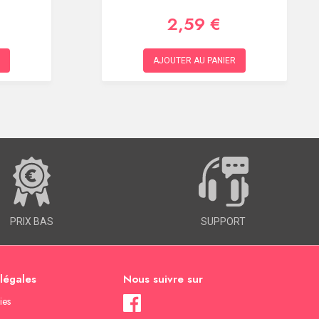
2,59 €
AJOUTER AU PANIER
PRIX BAS
SUPPORT
 légales
Nous suivre sur
ies