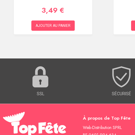
3,49 €
AJOUTER AU PANIER
SSL
SÉCURISÉ
À propos de Top Fête
Web-Distribution SPRL