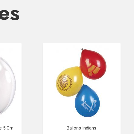
res
he 5 Cm
Ballons Indians