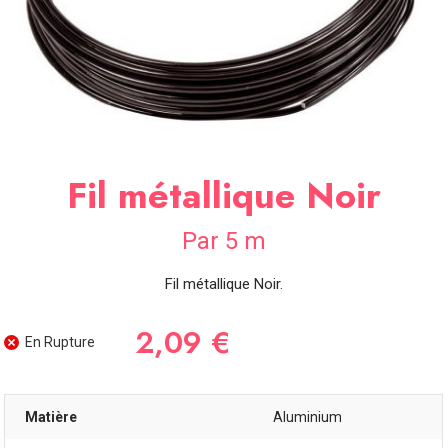
SOIRÉE
OCCASIONS
SPÉCIALES
DÉCO
TABLE
ET
SALLE
Fil métallique Noir
CONTACT
Par 5 m
Fil métallique Noir.
2,09 €
En Rupture
Matière
Aluminium