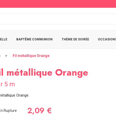
ELLE
BAPTÊME COMMUNION
THÈME DE SOIRÉE
OCCASIONS
o
Fil métallique Orange
il métallique Orange
r 5 m
métallique Orange.
2,09 €
n Rupture