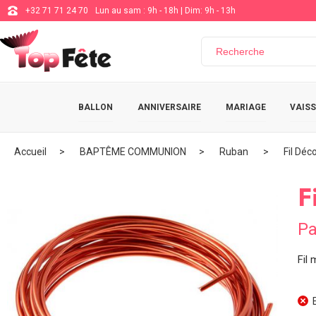
+32 71 71 24 70
Lun au sam : 9h - 18h | Dim: 9h - 13h
BALLON
ANNIVERSAIRE
MARIAGE
VAISS
Accueil
BAPTÊME COMMUNION
Ruban
Fil Déc
F
Pa
Fil 
E