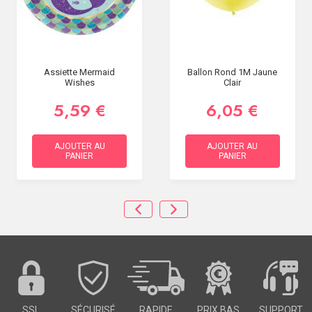
Assiette Mermaid
Ballon Rond 1M Jaune
Wishes
Clair
5,59 €
6,05 €
AJOUTER AU
AJOUTER AU
PANIER
PANIER
SSL
SÉCURISÉ
RAPIDE
PRIX BAS
SUPPORT