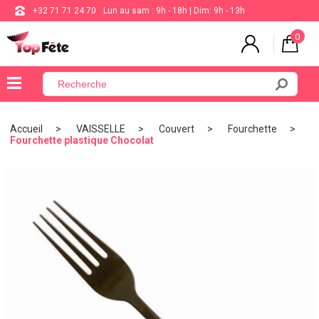
+32 71 71 24 70
Lun au sam : 9h - 18h | Dim: 9h - 13h
0
×
Menu
Accueil
VAISSELLE
Couvert
Fourchette
Fourchette plastique Chocolat
BALLON
ANNIVERSAIRE
MARIAGE
VAISSELLE
BAPTÊME
COMMUNION
THÈME
DE