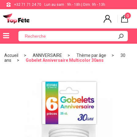
+32 71 71 24 70
Lun au sam : 9h - 18h | Dim: 9h - 13h
0
×
Menu
Accueil
ANNIVERSAIRE
Thème par âge
30
ans
Gobelet Anniversaire Multicolor 30ans
BALLON
ANNIVERSAIRE
MARIAGE
VAISSELLE
BAPTÊME
COMMUNION
THÈME
DE