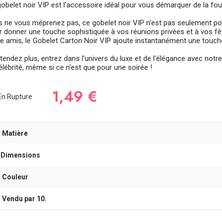
gobelet noir VIP est l'accessoire idéal pour vous démarquer de la fou
s ne vous méprenez pas, ce gobelet noir VIP n'est pas seulement po
r donner une touche sophistiquée à vos réunions privées et à vos fêt
re amis, le Gobelet Carton Noir VIP ajoute instantanément une touche
ttendez plus, entrez dans l'univers du luxe et de l'élégance avec not
élébrité, même si ce n'est que pour une soirée !
1,49 €
n Rupture
- Matière
-Dimensions
- Couleur
- Vendu par 10.