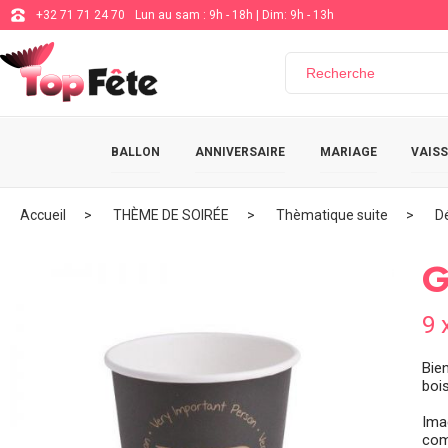
+32 71 71 24 70
Lun au sam : 9h - 18h | Dim: 9h - 13h
BALLON
ANNIVERSAIRE
MARIAGE
VAISS
Accueil
THÈME DE SOIRÉE
Thèmatique suite
D
G
9 
Bie
bois
Ima
com