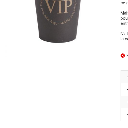
ce 
Mai
pou
ent
N'a
la c
E