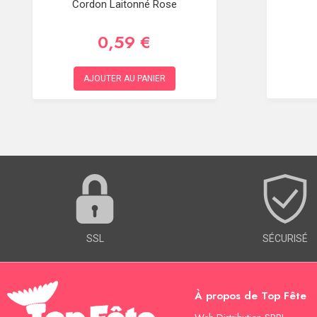
Cordon Laitonné Rose
0,59 €
AJOUTER AU PANIER
SSL
SÉCURISÉ
À propos de Top Fête