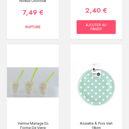
Noeud Chocolat
2,40 €
7,49 €
AJOUTER AU
RUPTURE
PANIER
Verrine Mariage En
Assiette À Pois Vert
Forme De Verre
18cm