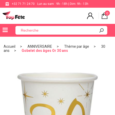
+32 71 71 24 70
Lun au sam : 9h - 18h | Dim: 9h - 13h
0
×
Menu
Accueil
ANNIVERSAIRE
Thème par âge
30
ans
Gobelet des âges Or 30 ans
BALLON
ANNIVERSAIRE
MARIAGE
VAISSELLE
BAPTÊME
COMMUNION
THÈME
DE