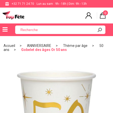
+32 71 71 24 70
Lun au sam : 9h - 18h | Dim: 9h - 13h
0
×
Menu
Accueil
ANNIVERSAIRE
Thème par âge
50
ans
Gobelet des âges Or 50 ans
BALLON
ANNIVERSAIRE
MARIAGE
VAISSELLE
BAPTÊME
COMMUNION
THÈME
DE