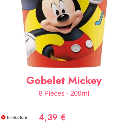
SOIRÉE
OCCASIONS
SPÉCIALES
DÉCO
TABLE
ET
SALLE
CONTACT
Gobelet Mickey
8 Pièces - 200ml
4,39 €
En Rupture