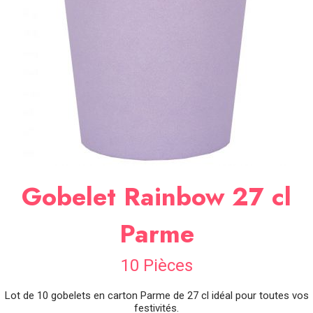
SOIRÉE
OCCASIONS
SPÉCIALES
DÉCO
TABLE
ET
SALLE
CONTACT
Gobelet Rainbow 27 cl
Parme
10 Pièces
Lot de 10 gobelets en carton Parme de 27 cl idéal pour toutes vos
festivités.