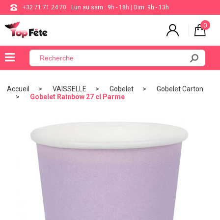
+32 71 71 24 70
Lun au sam : 9h - 18h | Dim: 9h - 13h
0
×
Menu
Accueil
VAISSELLE
Gobelet
Gobelet Carton
Gobelet Rainbow 27 cl Parme
BALLON
ANNIVERSAIRE
MARIAGE
VAISSELLE
BAPTÊME
COMMUNION
THÈME
DE