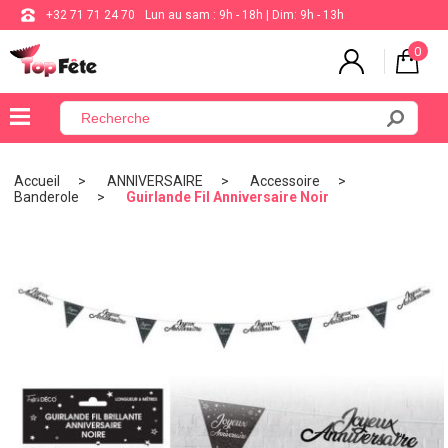
+32 71 71 24 70
Lun au sam : 9h - 18h | Dim: 9h - 13h
0
×
Menu
Accueil
ANNIVERSAIRE
Accessoire
Banderole
Guirlande Fil Anniversaire Noir
BALLON
ANNIVERSAIRE
MARIAGE
VAISSELLE
BAPTÊME
COMMUNION
THÈME
DE