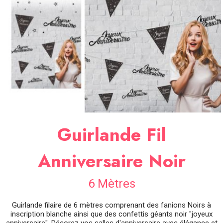
SOIRÉE
OCCASIONS
SPÉCIALES
DÉCO
TABLE
ET
SALLE
CONTACT
Guirlande Fil
Anniversaire Noir
6 Mètres
Guirlande filaire de 6 mètres comprenant des fanions Noirs à
inscription blanche ainsi que des confettis géants noir "joyeux