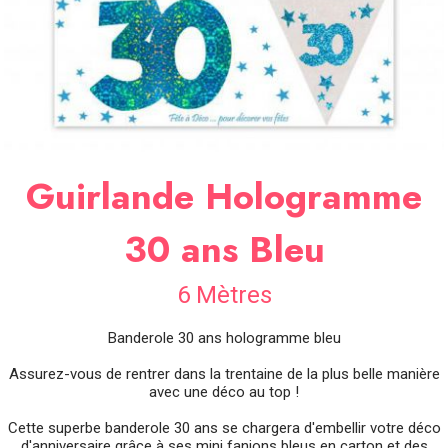
SOIRÉE
OCCASIONS
SPÉCIALES
DÉCO
TABLE
ET
SALLE
Guirlande Hologramme
CONTACT
30 ans Bleu
6 Mètres
Banderole 30 ans hologramme bleu
Assurez-vous de rentrer dans la trentaine de la plus belle manière
avec une déco au top !
Cette superbe banderole 30 ans se chargera d'embellir votre déco
d'anniversaire grâce à ses mini fanions bleus en carton et des