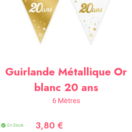
SOIRÉE
OCCASIONS
SPÉCIALES
DÉCO
TABLE
ET
SALLE
CONTACT
Guirlande Métallique Or
blanc 20 ans
6 Mètres
3,80 €
En Stock