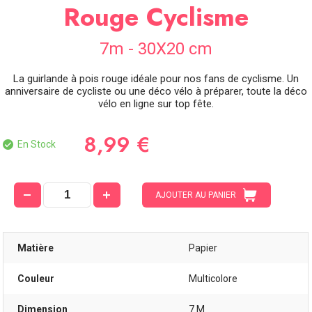
Rouge Cyclisme
SOIRÉE
OCCASIONS
7m - 30X20 cm
SPÉCIALES
DÉCO
La guirlande à pois rouge idéale pour nos fans de cyclisme. Un
TABLE
anniversaire de cycliste ou une déco vélo à préparer, toute la déco
ET
vélo en ligne sur top fête.
SALLE
8,99 €
CONTACT
En Stock
AJOUTER AU PANIER
Matière
Papier
Couleur
Multicolore
Dimension
7 M