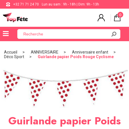
+32 71 71 24 70
Lun au sam : 9h - 18h | Dim: 9h - 13h
0
×
Menu
Accueil
ANNIVERSAIRE
Anniversaire enfant
Déco Sport
Guirlande papier Poids Rouge Cyclisme
BALLON
ANNIVERSAIRE
MARIAGE
VAISSELLE
BAPTÊME
COMMUNION
Guirlande papier Poids
THÈME
DE