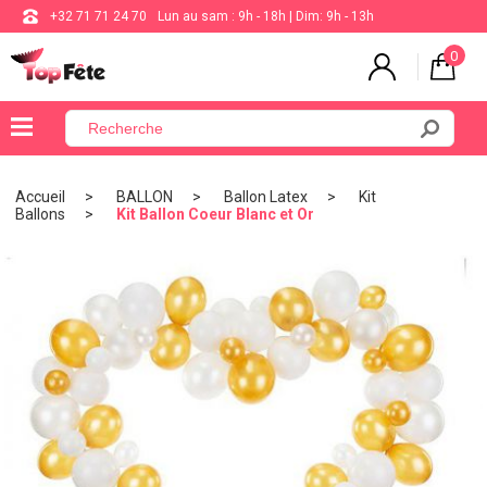
+32 71 71 24 70
Lun au sam : 9h - 18h | Dim: 9h - 13h
0
×
Menu
Accueil
BALLON
Ballon Latex
Kit
Ballons
Kit Ballon Coeur Blanc et Or
BALLON
ANNIVERSAIRE
MARIAGE
VAISSELLE
BAPTÊME
COMMUNION
THÈME
DE