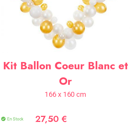
SOIRÉE
OCCASIONS
SPÉCIALES
DÉCO
TABLE
ET
SALLE
CONTACT
Kit Ballon Coeur Blanc et
Or
166 x 160 cm
27,50 €
En Stock