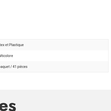
tex et Plastique
lticolore
paquet / 41 pièces
res