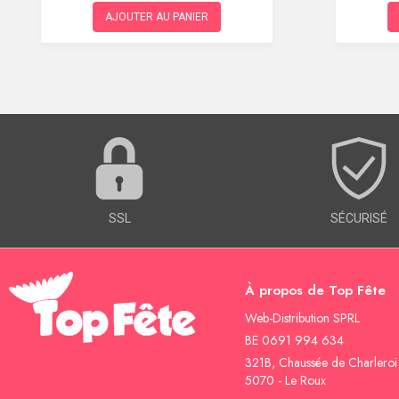
AJOUTER AU PANIER
SSL
SÉCURISÉ
À propos de Top Fête
Web-Distribution SPRL
BE 0691 994 634
321B, Chaussée de Charleroi
5070 - Le Roux