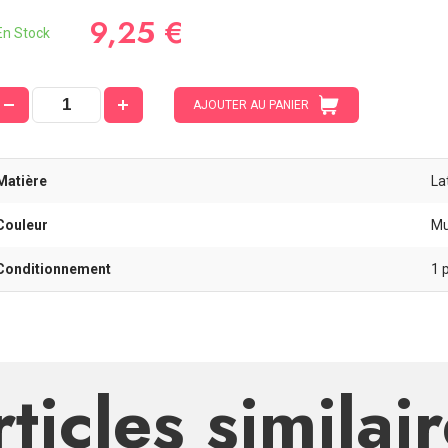
9,25 €
n Stock
AJOUTER AU PANIER
Matière
La
Couleur
Mu
Conditionnement
1 
ticles similai