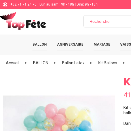
+32 71 71 24 70
Lun au sam : 9h - 18h | Dim: 9h - 13h
BALLON
ANNIVERSAIRE
MARIAGE
VAISS
Accueil
BALLON
Ballon Latex
Kit Ballons
K
41
Kit
bal
Dans