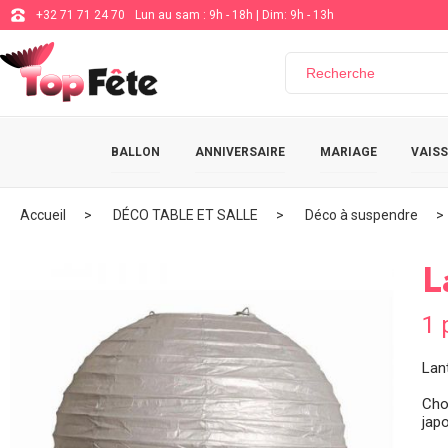
+32 71 71 24 70
Lun au sam : 9h - 18h | Dim: 9h - 13h
BALLON
ANNIVERSAIRE
MARIAGE
VAISS
Accueil
DÉCO TABLE ET SALLE
Déco à suspendre
L
1 
Lan
Cho
japo