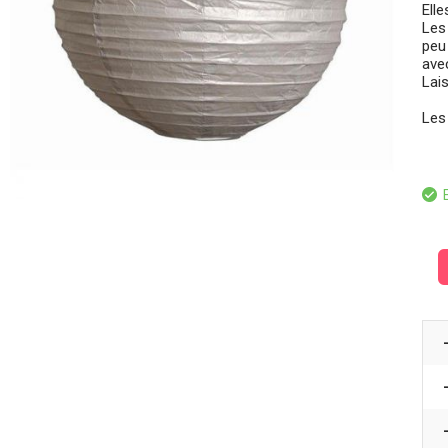
Ell
Les
peu
ave
Lais
Les 
E