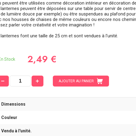
es peuvent être utilisées comme décoration intérieur en décoration 
 lanternes peuvent être déposées sur une table pour servir de centre
 de lumière douce par exemple) ou être suspendues au plafond pour l
c nos housses de chaises de même couleurs ou encore nos chemins
sez parler votre créativité et votre imagination !
lanternes font une taille de 25 cm et sont vendues à l'unité.
2,49 €
n Stock
AJOUTER AU PANIER
- Dimensions
- Couleur
- Vendu à l'unité.