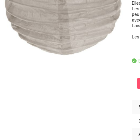
Ell
Les
peu
ave
Lais
Les
E