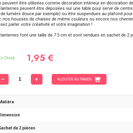
es peuvent être utilisées comme décoration intérieur en décoration 
 lanternes peuvent être déposées sur une table pour servir de centre
 de lumière douce par exemple) ou être suspendues au plafond pour l
c nos housses de chaises de même couleurs ou encore nos chemins
sez parler votre créativité et votre imagination !
 lanternes font une taille de 7.5 cm et sont vendues en sachet de 2 p
1,95 €
n Stock
AJOUTER AU PANIER
Matière
Dimension
Sachet de 2 pièces