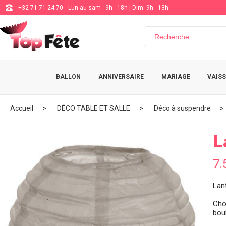
+32 71 71 24 70
Lun au sam : 9h - 18h | Dim: 9h - 13h
BALLON
ANNIVERSAIRE
MARIAGE
VAISS
Accueil
DÉCO TABLE ET SALLE
Déco à suspendre
L
7.
Lan
Cho
boul