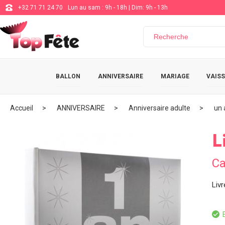
+32 71 71 24 70
Lun au sam : 9h - 18h | Dim: 9h - 13h
BALLON
ANNIVERSAIRE
MARIAGE
VAISS
Accueil
ANNIVERSAIRE
Anniversaire adulte
un 
L
Ca
Livr
E