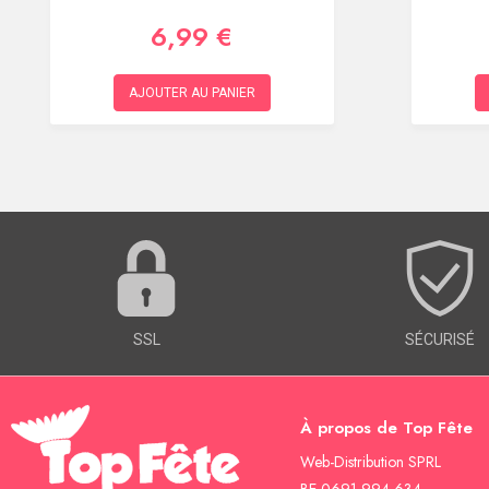
6,99 €
AJOUTER AU PANIER
SSL
SÉCURISÉ
À propos de Top Fête
Web-Distribution SPRL