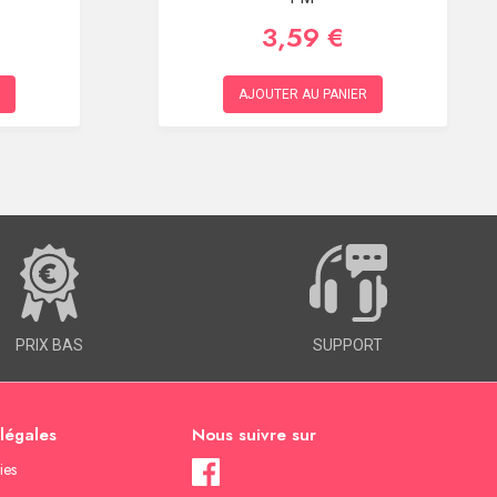
3,59 €
AJOUTER AU PANIER
PRIX BAS
SUPPORT
 légales
Nous suivre sur
ies