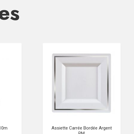
res
 10m
Assiette Carrée Bordée Argent
PM