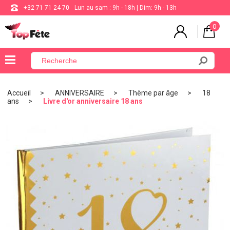
+32 71 71 24 70
Lun au sam : 9h - 18h | Dim: 9h - 13h
0
×
Menu
Accueil
ANNIVERSAIRE
Thème par âge
18
ans
Livre d'or anniversaire 18 ans
BALLON
ANNIVERSAIRE
MARIAGE
VAISSELLE
BAPTÊME
COMMUNION
THÈME
DE