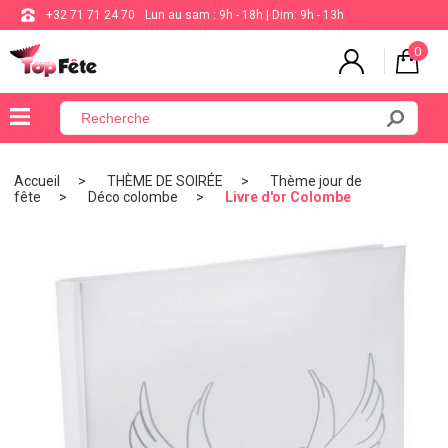
+32 71 71 24 70
Lun au sam : 9h - 18h | Dim: 9h - 13h
0
×
Menu
Accueil
THÈME DE SOIRÉE
Thème jour de
fête
Déco colombe
Livre d'or Colombe
BALLON
ANNIVERSAIRE
MARIAGE
VAISSELLE
BAPTÊME
COMMUNION
THÈME
DE