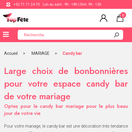
+32 71 71 24 70
Lun au sam : 9h - 18h | Dim: 9h - 13h
0
×
Menu
Accueil
MARIAGE
Candy bar
BALLON
Large choix de bonbonnières
ANNIVERSAIRE
pour votre espace candy bar
MARIAGE
de votre mariage
VAISSELLE
Optez pour le candy bar mariage pour le plus beau
BAPTÊME
jour de votre vie
COMMUNION
THÈME
Pour votre mariage, le candy bar est une décoration très tendance
DE