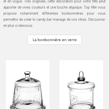
et en vogue. Très originale, cette décoration pour votre fête peut
SOIRÉE
apporter de vives couleurs et une touche atypique. Top fête vous
OCCASIONS
propose notamment différentes bonbonnières pour vous
SPÉCIALES
permettre de créer le candy bar mariage de vos rêves. Découvrez-
en plus ci-dessous.
DÉCO
TABLE
ET
SALLE
La bonbonnière en verre
CONTACT