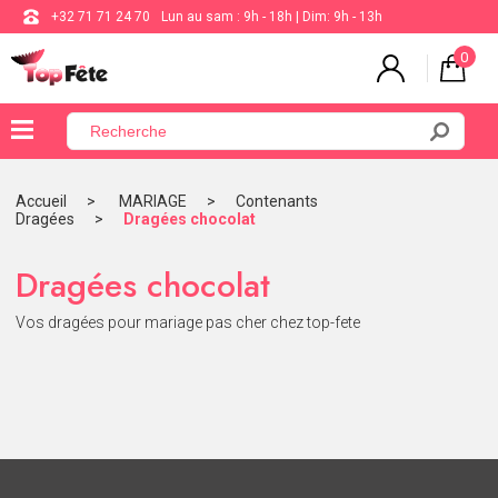
+32 71 71 24 70
Lun au sam : 9h - 18h | Dim: 9h - 13h
0
×
Menu
Accueil
MARIAGE
Contenants
Dragées
Dragées chocolat
BALLON
ANNIVERSAIRE
Dragées chocolat
MARIAGE
Vos dragées pour mariage pas cher chez top-fete
VAISSELLE
BAPTÊME
COMMUNION
THÈME
DE