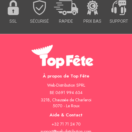
SOIRÉE
OCCASIONS
SPÉCIALES
SSL
SÉCURISÉ
RAPIDE
PRIX BAS
SUPPORT
DÉCO
TABLE
ET
SALLE
CONTACT
À propos de Top Fête
Web-Distribution SPRL
BE 0691 994 634
321B, Chaussée de Charleroi
5070 - Le Roux
Aide & Contact
+32 71 71 24 70
support@web-distribution.com