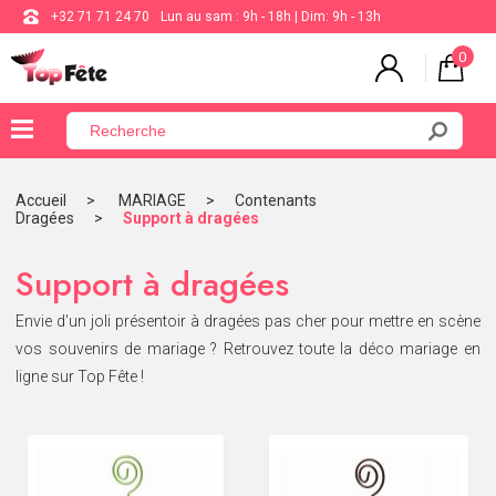
+32 71 71 24 70
Lun au sam : 9h - 18h | Dim: 9h - 13h
0
×
Menu
Accueil
MARIAGE
Contenants
Dragées
Support à dragées
BALLON
ANNIVERSAIRE
Support à dragées
MARIAGE
Envie d'un joli présentoir à dragées pas cher pour mettre en scène
vos souvenirs de mariage ? Retrouvez toute la déco mariage en
VAISSELLE
ligne sur Top Fête !
BAPTÊME
COMMUNION
THÈME
DE