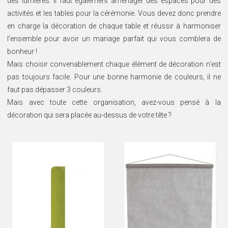
des lumières. Il faut également aménager des espaces pour des
SOIRÉE
activités et les tables pour la cérémonie. Vous devez donc prendre
en charge la décoration de chaque table et réussir à harmoniser
OCCASIONS
SPÉCIALES
l’ensemble pour avoir un mariage parfait qui vous comblera de
bonheur !
DÉCO
Mais choisir convenablement chaque élément de décoration n’est
TABLE
ET
pas toujours facile. Pour une bonne harmonie de couleurs, il ne
SALLE
faut pas dépasser 3 couleurs.
CONTACT
Mais avec toute cette organisation, avez-vous pensé à la
décoration qui sera placée au-dessus de votre tête ?