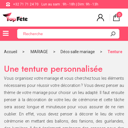
+32 71 71 24 70
Lun au sam : 9h - 18h | Dim: 9h - 13h
0
×
Menu
Accueil
MARIAGE
Déco salle mariage
Tenture
BALLON
Une tenture personnalisée
ANNIVERSAIRE
Vous organisez votre mariage et vous cherchez tous les éléments
MARIAGE
nécessaires pour réussir votre décoration ? Vous devez penser au
thème de votre mariage pour choisir un lieu adapté. Il faut ensuite
VAISSELLE
penser à la décoration de votre lieu de cérémonie et cette tâche
BAPTÊME
sera assez longue et minutieuse pour vous assurer de ne rien
COMMUNION
oublier. En effet, vous devez penser à décorer le lieu de votre
cérémonie en mettant des ballons, des fanions, des guirlandes,
THÈME
DE