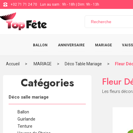
+32 71 71 24 70
Lun au sam : 9h - 18h | Dim: 9h - 13h
BALLON
ANNIVERSAIRE
MARIAGE
VAISS
Accueil
MARIAGE
Déco Table Mariage
Fleur Déc
Catégories
Fleur Dé
Les fleurs décor
Déco salle mariage
Ballon
Guirlande
Tenture