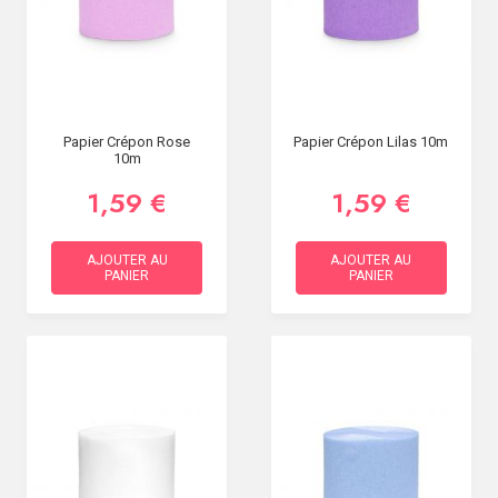
SOIRÉE
OCCASIONS
SPÉCIALES
DÉCO
TABLE
Papier Crépon Rose
Papier Crépon Lilas 10m
ET
10m
SALLE
1,59 €
1,59 €
CONTACT
AJOUTER AU
AJOUTER AU
PANIER
PANIER