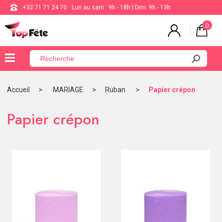
+32 71 71 24 70
Lun au sam : 9h - 18h | Dim: 9h - 13h
0
×
Menu
Accueil
MARIAGE
Ruban
Papier crépon
BALLON
Papier crépon
ANNIVERSAIRE
MARIAGE
VAISSELLE
BAPTÊME
COMMUNION
THÈME
DE