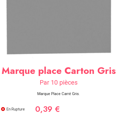
SOIRÉE
OCCASIONS
SPÉCIALES
DÉCO
TABLE
ET
SALLE
CONTACT
Marque place Carton Gris
Par 10 pièces
Marque Place Carré Gris.
0,39 €
En Rupture