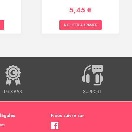
5,45 €
AJOUTER AU PANIER
PRIX BAS
SUPPORT
 légales
Nous suivre sur
ies