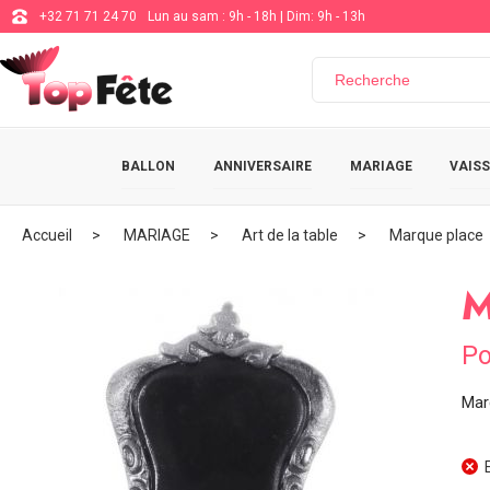
+32 71 71 24 70
Lun au sam : 9h - 18h | Dim: 9h - 13h
BALLON
ANNIVERSAIRE
MARIAGE
VAISS
Accueil
MARIAGE
Art de la table
Marque place
M
Po
Mar
E