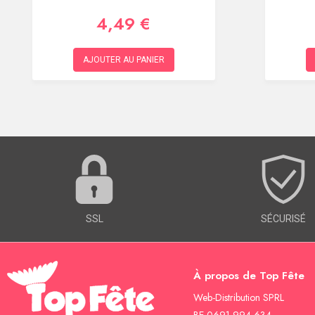
4,49 €
AJOUTER AU PANIER
SSL
SÉCURISÉ
À propos de Top Fête
Web-Distribution SPRL