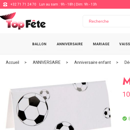
+32 71 71 24 70
Lun au sam : 9h - 18h | Dim: 9h - 13h
BALLON
ANNIVERSAIRE
MARIAGE
VAISS
Accueil
ANNIVERSAIRE
Anniversaire enfant
Dé
M
10
E