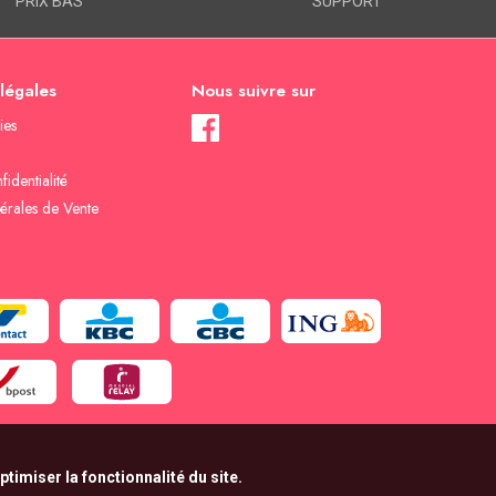
PRIX BAS
SUPPORT
 légales
Nous suivre sur
ies
fidentialité
érales de Vente
timiser la fonctionnalité du site.