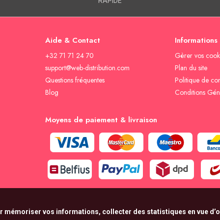
RAPIDE
Aide & Contact
Informations
+32 71 71 24 70
Gèrer vos cook
support@web-distribution.com
Plan du site
Questions fréquentes
Politique de con
Blog
Conditions Gén
Moyens de paiement & livraison
r mémoriser vos informations, collecter des statistiques en vue d’op