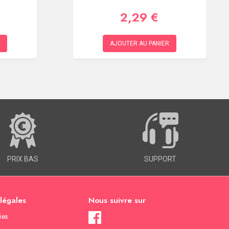
2,29 €
AJOUTER AU PANIER
PRIX BAS
SUPPORT
 légales
Nous suivre sur
ies