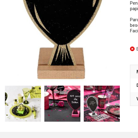
Pen
papi
Par
beso
Faci
E