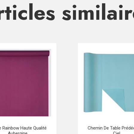
ticles similai
 Rainbow Haute Qualité
Chemin De Table Préd
Aubergine
Ciel