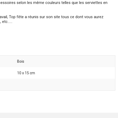
cessoires selon les même couleurs telles que les serviettes en
vail, Top fête a réunis sur son site tous ce dont vous aurez
tc......
Bois
10 x 15 cm