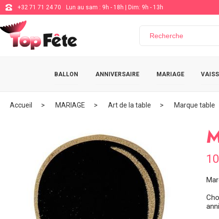
+32 71 71 24 70
Lun au sam : 9h - 18h | Dim: 9h - 13h
BALLON
ANNIVERSAIRE
MARIAGE
VAISS
Accueil
MARIAGE
Art de la table
Marque table
M
10
Mar
Cho
ann