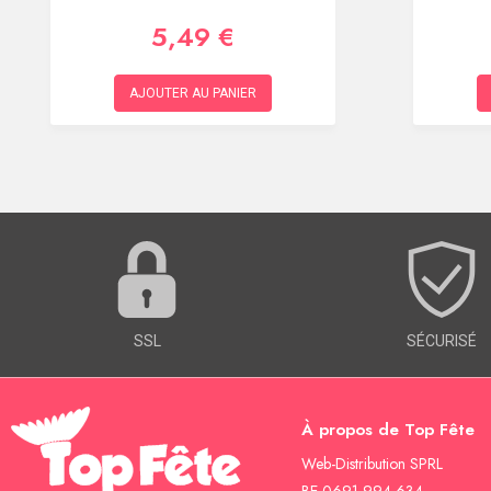
5,49 €
AJOUTER AU PANIER
SSL
SÉCURISÉ
À propos de Top Fête
Web-Distribution SPRL