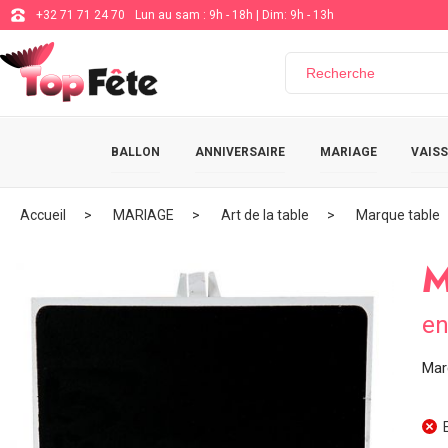
+32 71 71 24 70
Lun au sam : 9h - 18h | Dim: 9h - 13h
BALLON
ANNIVERSAIRE
MARIAGE
VAISS
Accueil
MARIAGE
Art de la table
Marque table
M
en
Mar
E