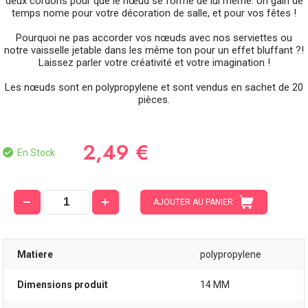
deux cordons pour que le nœud se forme de lui même. Un gain de
temps nome pour votre décoration de salle, et pour vos fêtes !
Pourquoi ne pas accorder vos nœuds avec nos serviettes ou
notre vaisselle jetable dans les même ton pour un effet bluffant ?!
Laissez parler votre créativité et votre imagination !
Les nœuds sont en polypropylene et sont vendus en sachet de 20
pièces.
2,49 €
En Stock
AJOUTER AU PANIER
Matiere
polypropylene
Dimensions produit
14 MM