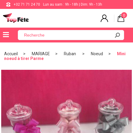
+32 71 71 24 70
Lun au sam : 9h - 18h | Dim: 9h - 13h
0
×
Menu
Accueil
MARIAGE
Ruban
Noeud
Mini
noeud à tirer Parme
BALLON
ANNIVERSAIRE
MARIAGE
VAISSELLE
BAPTÊME
COMMUNION
THÈME
DE