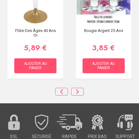
Flûte Des Âges 40 Ans
Bougie Argent 25 Ans
Or
5,89 €
3,85 €
AJOUTER AU
AJOUTER AU
PANIER
PANIER
SSL
SÉCURISÉ
RAPIDE
PRIX BAS
SUPPORT