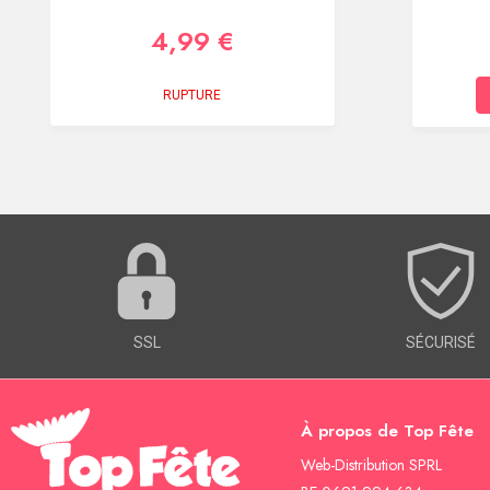
4,99 €
RUPTURE
SSL
SÉCURISÉ
À propos de Top Fête
Web-Distribution SPRL