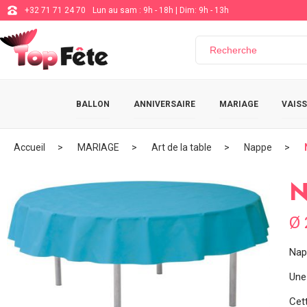
+32 71 71 24 70
Lun au sam : 9h - 18h | Dim: 9h - 13h
BALLON
ANNIVERSAIRE
MARIAGE
VAISS
Accueil
MARIAGE
Art de la table
Nappe
N
Ø 
Nap
Une
Cet