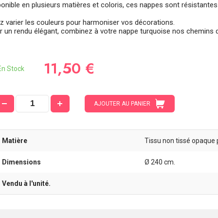
onible en plusieurs matières et coloris, ces nappes sont résistantes 
z varier les couleurs pour harmoniser vos décorations.
r un rendu élégant, combinez à votre nappe turquoise nos chemins de t
11,50 €
n Stock
AJOUTER AU PANIER
- Matière
Tissu non tissé opaque 
- Dimensions
Ø 240 cm.
- Vendu à l'unité.