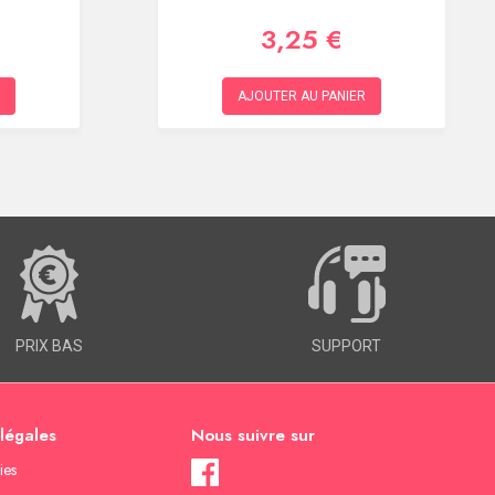
3,25 €
AJOUTER AU PANIER
PRIX BAS
SUPPORT
 légales
Nous suivre sur
ies