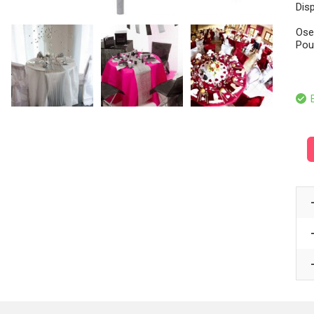
Disp
Ose
Pou
E