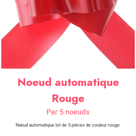
SOIRÉE
OCCASIONS
SPÉCIALES
DÉCO
TABLE
ET
SALLE
CONTACT
Noeud automatique
Rouge
Par 5 noeuds
Nœud automatique lot de 5 pièces de couleur rouge.