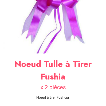
SOIRÉE
OCCASIONS
SPÉCIALES
DÉCO
TABLE
ET
SALLE
CONTACT
Noeud Tulle à Tirer
Fushia
x 2 pièces
Nœud à tirer Fushcia.