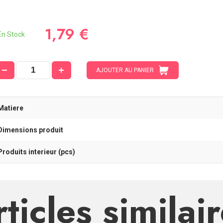
1,79 €
n Stock
AJOUTER AU PANIER
Matiere
Dimensions produit
Produits interieur (pcs)
ticles similai