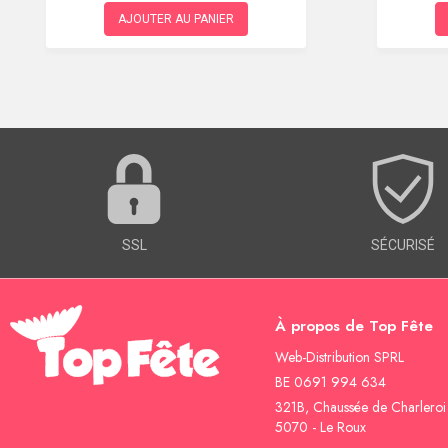
AJOUTER AU PANIER
SSL
SÉCURISÉ
À propos de Top Fête
Web-Distribution SPRL
BE 0691 994 634
321B, Chaussée de Charleroi
5070 - Le Roux