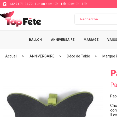
+32 71 71 24 70
Lun au sam : 9h - 18h | Dim: 9h - 13h
BALLON
ANNIVERSAIRE
MARIAGE
VAISS
Accueil
ANNIVERSAIRE
Déco de Table
Marque 
P
Pa
Papi
Cho
com
Il e