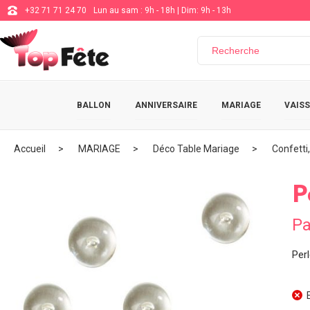
+32 71 71 24 70
Lun au sam : 9h - 18h | Dim: 9h - 13h
BALLON
ANNIVERSAIRE
MARIAGE
VAISS
Accueil
MARIAGE
Déco Table Mariage
Confetti
P
Pa
Perl
E