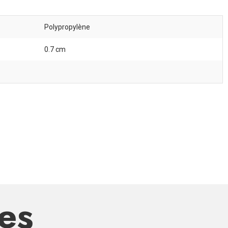
Polypropylène
0.7 cm
res