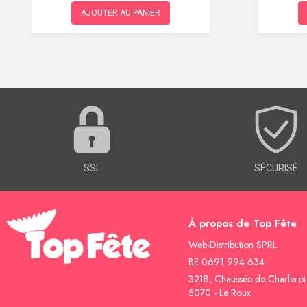
AJOUTER AU PANIER
SSL
SÉCURISÉ
À propos de Top Fête
Web-Distribution SPRL
BE 0691 994 634
321B, Chaussée de Charleroi
5070 - Le Roux