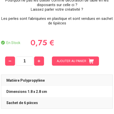
Pourquoi ne pas les utiliser comme décoration de table en les
disposants sur celle ci ?
Laissez parler votre créativité ?
Les perles sont fabriquées en plastique et sont vendues en sachet
de 6pièces
0,75 €
En Stock
AJOUTER AU PANIER
Matière Polypropylène
Dimensions 1.8 x 2.8 cm
Sachet de 6 pièces