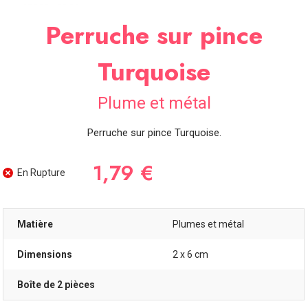
SOIRÉE
Perruche sur pince
OCCASIONS
SPÉCIALES
Turquoise
DÉCO
TABLE
ET
Plume et métal
SALLE
Perruche sur pince Turquoise.
CONTACT
1,79 €
En Rupture
Matière
Plumes et métal
Dimensions
2 x 6 cm
Boîte de 2 pièces