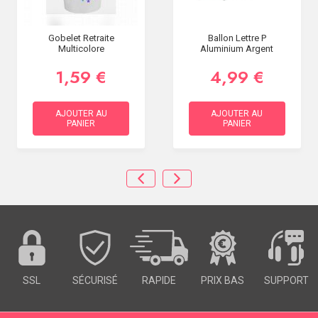
Gobelet Retraite
Ballon Lettre P
Multicolore
Aluminium Argent
1,59 €
4,99 €
AJOUTER AU
AJOUTER AU
PANIER
PANIER
SSL
SÉCURISÉ
RAPIDE
PRIX BAS
SUPPORT