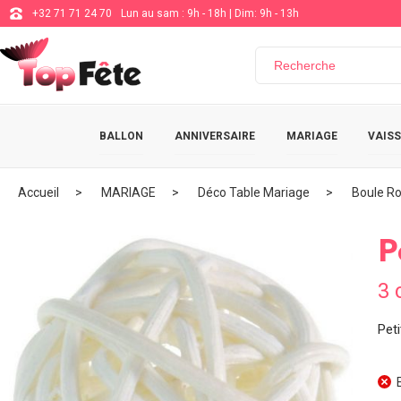
+32 71 71 24 70
Lun au sam : 9h - 18h | Dim: 9h - 13h
BALLON
ANNIVERSAIRE
MARIAGE
VAISS
Accueil
MARIAGE
Déco Table Mariage
Boule Ro
P
3 
Peti
E