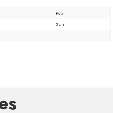
Rotin
3 cm
res