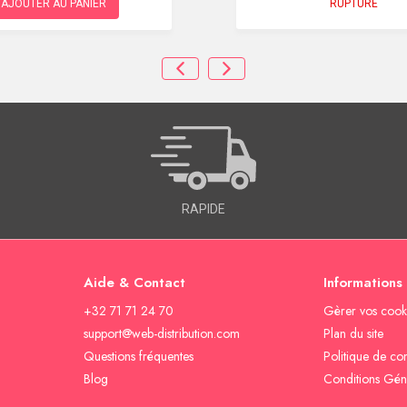
RUPTURE
AJOUTER AU PANIER
RAPIDE
Aide & Contact
Informations
+32 71 71 24 70
Gèrer vos cook
support@web-distribution.com
Plan du site
Questions fréquentes
Politique de con
Blog
Conditions Gén