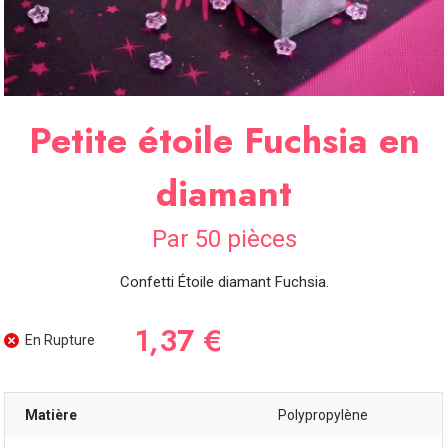
SOIRÉE
OCCASIONS
SPÉCIALES
DÉCO
Petite étoile Fuchsia en
TABLE
ET
SALLE
diamant
CONTACT
Par 50 pièces
Confetti Étoile diamant Fuchsia.
1,37 €
En Rupture
Matière
Polypropylène