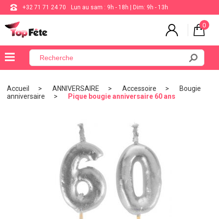
+32 71 71 24 70
Lun au sam : 9h - 18h | Dim: 9h - 13h
0
×
Menu
Accueil
ANNIVERSAIRE
Accessoire
Bougie
anniversaire
Pique bougie anniversaire 60 ans
BALLON
ANNIVERSAIRE
MARIAGE
VAISSELLE
BAPTÊME
COMMUNION
THÈME
DE