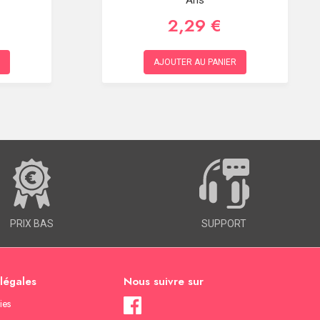
Ans
2,29 €
AJOUTER AU PANIER
PRIX BAS
SUPPORT
 légales
Nous suivre sur
ies