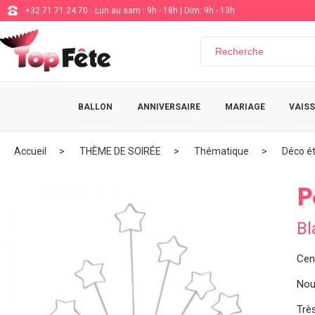
+32 71 71 24 70
Lun au sam : 9h - 18h | Dim: 9h - 13h
BALLON
ANNIVERSAIRE
MARIAGE
VAISS
Accueil
THÈME DE SOIRÉE
Thématique
Déco ét
P
Bl
Cen
Nous
Très