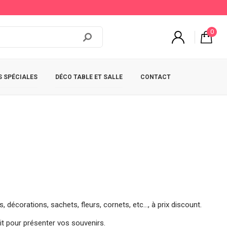
0
 SPÉCIALES
DÉCO TABLE ET SALLE
CONTACT
décorations, sachets, fleurs, cornets, etc..., à prix discount.
ait pour présenter vos souvenirs.