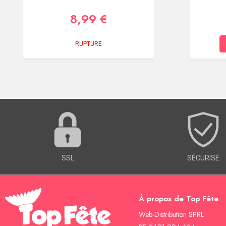
8,99 €
RUPTURE
SSL
SÉCURISÉ
À propos de Top Fête
Web-Distribution SPRL