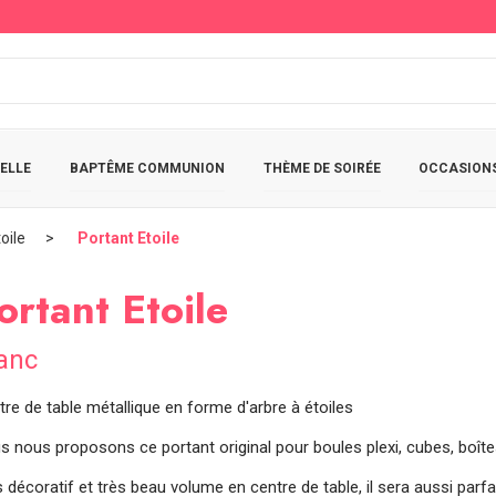
ELLE
BAPTÊME COMMUNION
THÈME DE SOIRÉE
OCCASIONS
oile
Portant Etoile
ortant Etoile
anc
tre de table métallique en forme d'arbre à étoiles
 nous proposons ce portant original pour boules plexi, cubes, boîtes, 
 décoratif et très beau volume en centre de table, il sera aussi parf