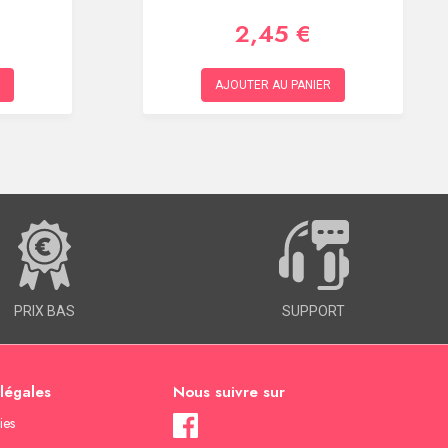
2,45 €
AJOUTER AU PANIER
PRIX BAS
SUPPORT
 légales
Nous suivre sur
ies