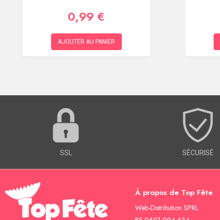
0,99 €
AJOUTER AU PANIER
SSL
SÉCURISÉ
À propos de Top Fête
Web-Distribution SPRL