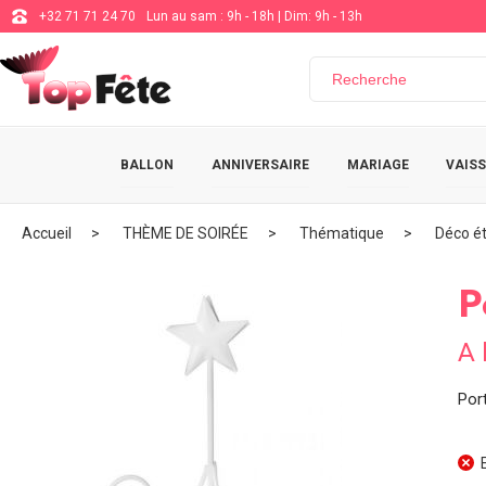
+32 71 71 24 70
Lun au sam : 9h - 18h | Dim: 9h - 13h
BALLON
ANNIVERSAIRE
MARIAGE
VAISS
Accueil
THÈME DE SOIRÉE
Thématique
Déco ét
P
A 
Port
E