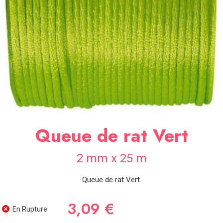
SOIRÉE
OCCASIONS
SPÉCIALES
DÉCO
TABLE
ET
SALLE
CONTACT
Queue de rat Vert
2 mm x 25 m
Queue de rat Vert.
3,09 €
En Rupture