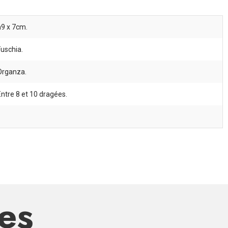
h9 x 7cm.
Fuschia.
Organza.
Entre 8 et 10 dragées.
res