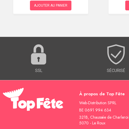
AJOUTER AU PANIER
SSL
SÉCURISÉ
À propos de Top Fête
Web-Distribution SPRL
BE 0691 994 634
321B, Chaussée de Charleroi
5070 - Le Roux