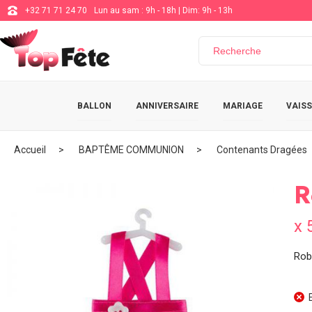
+32 71 71 24 70
Lun au sam : 9h - 18h | Dim: 9h - 13h
BALLON
ANNIVERSAIRE
MARIAGE
VAISS
Accueil
BAPTÊME COMMUNION
Contenants Dragées
R
x 
Rob
E