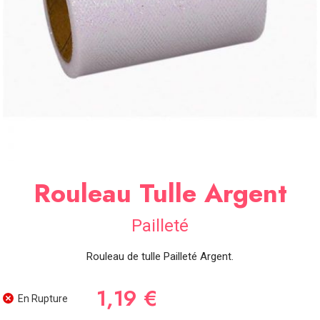
SOIRÉE
OCCASIONS
SPÉCIALES
DÉCO
TABLE
ET
SALLE
CONTACT
Rouleau Tulle Argent
Pailleté
Rouleau de tulle Pailleté Argent.
1,19 €
En Rupture